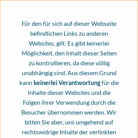
verschiedenen Menschen zum größten Teil
ehrenamtlich erschaffen wird. Das
Infoportal Hautkrebs wird von der
Für den für sich auf dieser Webseite
Nationalen Versorgungskonferenz
befindlichen Links zu anderen
Hautkrebs (NVKH) e.V. getragen und das
Websites, gilt: Es gibt keinerlei
Erstellen und die Überprüfung der Inhalte
Möglichkeit, den Inhalt dieser Seiten
erfolgt von unseren Experten und
zu kontrollieren, da diese völlig
Expertinnen ehrenamtlich und unabhängig.
unabhängig sind. Aus diesem Grund
kann
keinerlei Verantwortung
für die
Heute bitten wir Sie daher, die
Inhalte dieser Websites und die
Unabhängigkeit des Infoportal Hautkrebs
Folgen ihrer Verwendung durch die
mit einer Spende zu unterstützen. Schätzen
Besucher übernommen werden. Wir
Sie das Angebot des Infoportal Hautkrebs?
bitten Sie aber, uns umgehend auf
Dann helfen Sie mit Ihrer Spende, dieses
rechtswidrige Inhalte der verlinkten