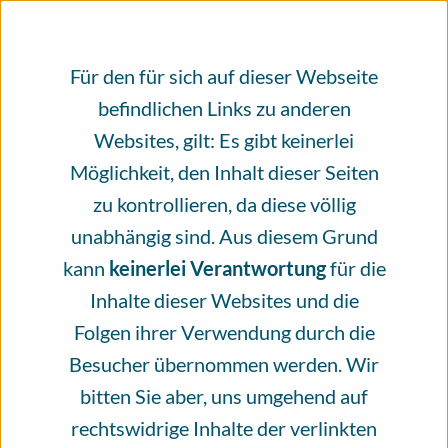
×
An alle, die das Infoportal Hautkrebs
nutzen.
Für den für sich auf dieser Webseite
befindlichen Links zu anderen
Evidenzbasierte, unabhängig geprüfte
Websites, gilt: Es gibt keinerlei
Gesundheitsinformationen rund um das
Möglichkeit, den Inhalt dieser Seiten
Thema Hautkrebs, erstellt und geprüft
zu kontrollieren, da diese völlig
von Fachleuten. Bitte unterstützen Sie
unabhängig sind. Aus diesem Grund
unsere Arbeit mit einer Spende.
kann
keinerlei Verantwortung
für die
Inhalte dieser Websites und die
Seit mehr als vier Jahren steht das
Folgen ihrer Verwendung durch die
Infoportal Hautkrebs für ein
Besucher übernommen werden. Wir
Informationsangebot, das von vielen
bitten Sie aber, uns umgehend auf
verschiedenen Menschen zum größten Teil
rechtswidrige Inhalte der verlinkten
ehrenamtlich erschaffen wird. Das