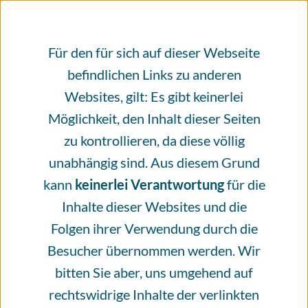
Evidenzbasierte, unabhängig geprüfte
Gesundheitsinformationen rund um das
Für den für sich auf dieser Webseite
Thema Hautkrebs, erstellt und geprüft
befindlichen Links zu anderen
von Fachleuten. Bitte unterstützen Sie
Websites, gilt: Es gibt keinerlei
unsere Arbeit mit einer Spende.
Möglichkeit, den Inhalt dieser Seiten
zu kontrollieren, da diese völlig
Seit mehr als vier Jahren steht das
unabhängig sind. Aus diesem Grund
Infoportal Hautkrebs für ein
kann
keinerlei Verantwortung
für die
Informationsangebot, das von vielen
Inhalte dieser Websites und die
verschiedenen Menschen zum größten Teil
Folgen ihrer Verwendung durch die
ehrenamtlich erschaffen wird. Das
Besucher übernommen werden. Wir
Infoportal Hautkrebs wird von der
bitten Sie aber, uns umgehend auf
Nationalen Versorgungskonferenz
rechtswidrige Inhalte der verlinkten
Hautkrebs (NVKH) e.V. getragen und das