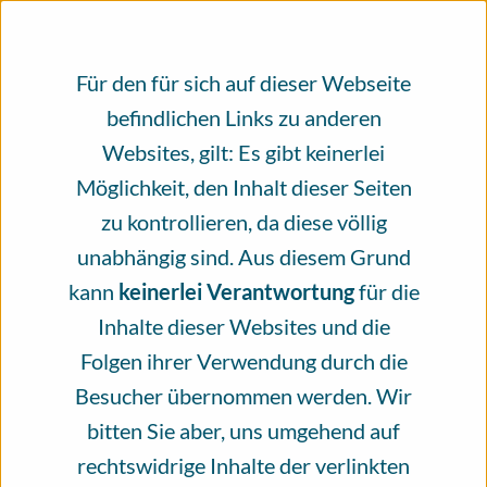
Hautkrebs (NVKH) e.V. getragen und das
Erstellen und die Überprüfung der Inhalte
Für den für sich auf dieser Webseite
erfolgt von unseren Experten und
befindlichen Links zu anderen
Expertinnen ehrenamtlich und unabhängig.
Websites, gilt: Es gibt keinerlei
Möglichkeit, den Inhalt dieser Seiten
Heute bitten wir Sie daher, die
zu kontrollieren, da diese völlig
Unabhängigkeit des Infoportal Hautkrebs
unabhängig sind. Aus diesem Grund
mit einer Spende zu unterstützen. Schätzen
kann
keinerlei Verantwortung
für die
Sie das Angebot des Infoportal Hautkrebs?
Inhalte dieser Websites und die
Dann helfen Sie mit Ihrer Spende, dieses
Folgen ihrer Verwendung durch die
Angebot zu erhalten. Vielen Dank!
Besucher übernommen werden. Wir
bitten Sie aber, uns umgehend auf
Jetzt spenden
rechtswidrige Inhalte der verlinkten