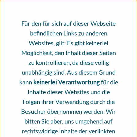
×
An alle, die das Infoportal Hautkrebs
nutzen.
Für den für sich auf dieser Webseite
befindlichen Links zu anderen
Evidenzbasierte, unabhängig geprüfte
Websites, gilt: Es gibt keinerlei
Gesundheitsinformationen rund um das
Möglichkeit, den Inhalt dieser Seiten
Thema Hautkrebs, erstellt und geprüft
zu kontrollieren, da diese völlig
von Fachleuten. Bitte unterstützen Sie
unabhängig sind. Aus diesem Grund
unsere Arbeit mit einer Spende.
kann
keinerlei Verantwortung
für die
Inhalte dieser Websites und die
Seit mehr als vier Jahren steht das
Folgen ihrer Verwendung durch die
Infoportal Hautkrebs für ein
Besucher übernommen werden. Wir
Informationsangebot, das von vielen
bitten Sie aber, uns umgehend auf
verschiedenen Menschen zum größten Teil
rechtswidrige Inhalte der verlinkten
ehrenamtlich erschaffen wird. Das