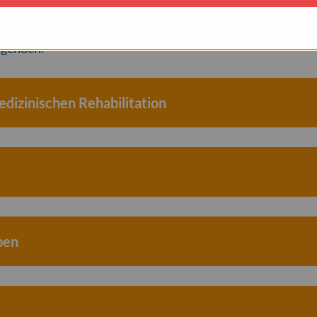
eit leiden, haben sie gemäß SGB VII Anspruch auf
lgenden.
dizinischen Rehabilitation
ben