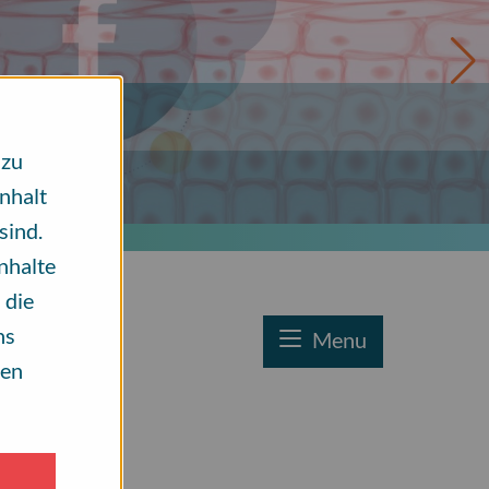
 zu
Inhalt
sind.
Inhalte
 die
ns
Menu
ten