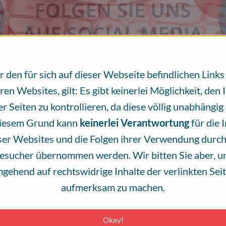
EN
 GLEICH HAUTKREBS
EN
 GLEICH HAUTKREBS
verschiedene Behandlungsmöglichkeiten
 verschiedenen Arten von Hautkrebs!
verschiedene Behandlungsmöglichkeiten
 verschiedenen Arten von Hautkrebs!
r den für sich auf dieser Webseite befindlichen Links
en Websites, gilt: Es gibt keinerlei Möglichkeit, den 
er Seiten zu kontrollieren, da diese völlig unabhängig 
iesem Grund kann
keinerlei Verantwortung
für die 
ser Websites und die Folgen ihrer Verwendung durch
esucher übernommen werden. Wir bitten Sie aber, u
gehend auf rechtswidrige Inhalte der verlinkten Sei
aufmerksam zu machen.
i Anerkennung einer Berufskrankheit?
Okay!