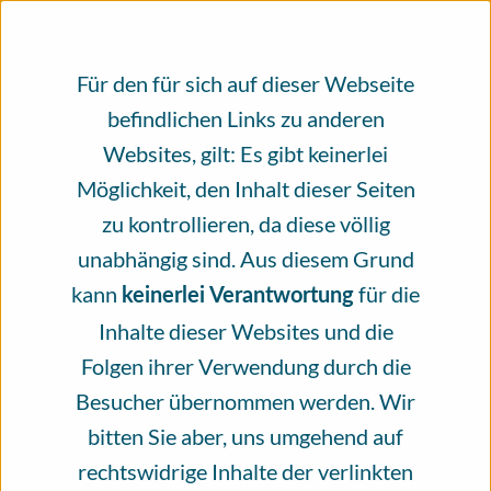
×
An alle, die das Infoportal Hautkrebs
nutzen.
Für den für sich auf dieser Webseite
befindlichen Links zu anderen
Evidenzbasierte, unabhängig geprüfte
Websites, gilt: Es gibt keinerlei
Gesundheitsinformationen rund um das
Möglichkeit, den Inhalt dieser Seiten
Thema Hautkrebs, erstellt und geprüft
zu kontrollieren, da diese völlig
von Fachleuten. Bitte unterstützen Sie
unabhängig sind. Aus diesem Grund
unsere Arbeit mit einer Spende.
kann
für die
keinerlei Verantwortung
Inhalte dieser Websites und die
Seit mehr als vier Jahren steht das
Folgen ihrer Verwendung durch die
Infoportal Hautkrebs für ein
Besucher übernommen werden. Wir
Informationsangebot, das von vielen
bitten Sie aber, uns umgehend auf
verschiedenen Menschen zum größten Teil
rechtswidrige Inhalte der verlinkten