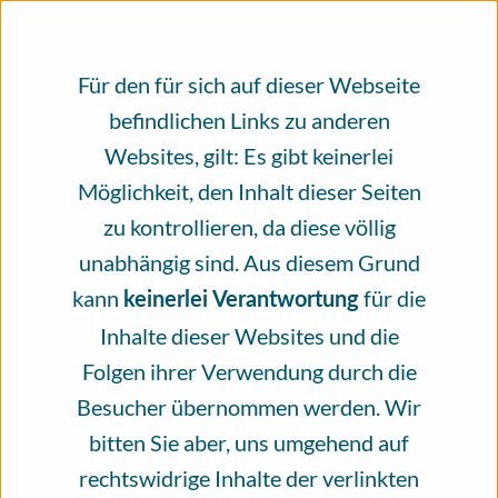
Heute bitten wir Sie daher, die
Für den für sich auf dieser Webseite
Unabhängigkeit des Infoportal Hautkrebs
befindlichen Links zu anderen
mit einer Spende zu unterstützen. Schätzen
Websites, gilt: Es gibt keinerlei
Sie das Angebot des Infoportal Hautkrebs?
Möglichkeit, den Inhalt dieser Seiten
Dann helfen Sie mit Ihrer Spende, dieses
zu kontrollieren, da diese völlig
Angebot zu erhalten. Vielen Dank!
unabhängig sind. Aus diesem Grund
kann
für die
keinerlei Verantwortung
Jetzt spenden
Inhalte dieser Websites und die
Folgen ihrer Verwendung durch die
Besucher übernommen werden. Wir
bitten Sie aber, uns umgehend auf
rechtswidrige Inhalte der verlinkten