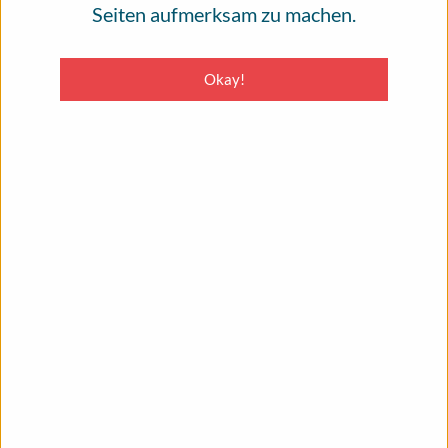
Seiten aufmerksam zu machen.
Durchsuchen
Okay!
MENU
08. Juni 2022
Das Infoportal Hautkrebs on tour: