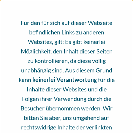
von Fachleuten. Bitte unterstützen Sie
unsere Arbeit mit einer Spende.
Für den für sich auf dieser Webseite
Seit mehr als vier Jahren steht das
befindlichen Links zu anderen
Infoportal Hautkrebs für ein
Websites, gilt: Es gibt keinerlei
Informationsangebot, das von vielen
Möglichkeit, den Inhalt dieser Seiten
verschiedenen Menschen zum größten Teil
zu kontrollieren, da diese völlig
ehrenamtlich erschaffen wird. Das
unabhängig sind. Aus diesem Grund
Infoportal Hautkrebs wird von der
kann
keinerlei Verantwortung
für die
Nationalen Versorgungskonferenz
Inhalte dieser Websites und die
Hautkrebs (NVKH) e.V. getragen und das
Folgen ihrer Verwendung durch die
Erstellen und die Überprüfung der Inhalte
Besucher übernommen werden. Wir
erfolgt von unseren Experten und
bitten Sie aber, uns umgehend auf
Expertinnen ehrenamtlich und unabhängig.
rechtswidrige Inhalte der verlinkten