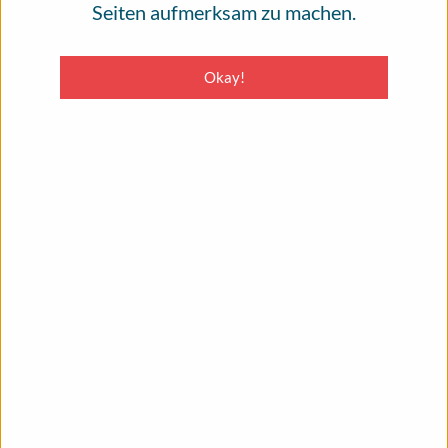
Seiten aufmerksam zu machen.
Heute bitten wir Sie daher, die
Unabhängigkeit des Infoportal Hautkrebs
Okay!
mit einer Spende zu unterstützen. Schätzen
Sie das Angebot des Infoportal Hautkrebs?
Dann helfen Sie mit Ihrer Spende, dieses
Angebot zu erhalten. Vielen Dank!
Jetzt spenden