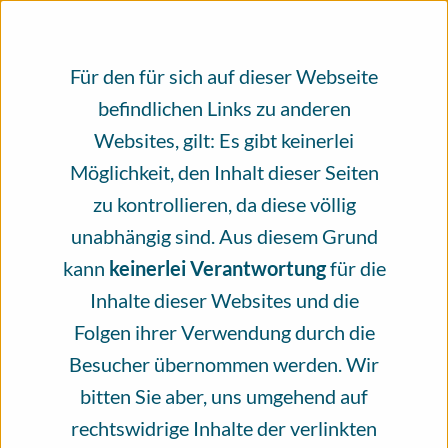
×
An alle, die das Infoportal Hautkrebs
nutzen.
Für den für sich auf dieser Webseite
befindlichen Links zu anderen
Evidenzbasierte, unabhängig geprüfte
Websites, gilt: Es gibt keinerlei
Gesundheitsinformationen rund um das
Möglichkeit, den Inhalt dieser Seiten
Thema Hautkrebs, erstellt und geprüft
zu kontrollieren, da diese völlig
von Fachleuten. Bitte unterstützen Sie
unabhängig sind. Aus diesem Grund
unsere Arbeit mit einer Spende.
kann
keinerlei Verantwortung
für die
Inhalte dieser Websites und die
Seit mehr als vier Jahren steht das
Folgen ihrer Verwendung durch die
Infoportal Hautkrebs für ein
Besucher übernommen werden. Wir
Informationsangebot, das von vielen
bitten Sie aber, uns umgehend auf
verschiedenen Menschen zum größten Teil
rechtswidrige Inhalte der verlinkten
ehrenamtlich erschaffen wird. Das