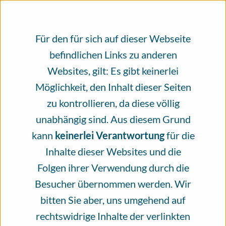
erfolgt von unseren Experten und
Expertinnen ehrenamtlich und unabhängig.
Für den für sich auf dieser Webseite
Heute bitten wir Sie daher, die
befindlichen Links zu anderen
Unabhängigkeit des Infoportal Hautkrebs
Websites, gilt: Es gibt keinerlei
mit einer Spende zu unterstützen. Schätzen
Möglichkeit, den Inhalt dieser Seiten
Sie das Angebot des Infoportal Hautkrebs?
zu kontrollieren, da diese völlig
Dann helfen Sie mit Ihrer Spende, dieses
unabhängig sind. Aus diesem Grund
Angebot zu erhalten. Vielen Dank!
kann
keinerlei Verantwortung
für die
Inhalte dieser Websites und die
Jetzt spenden
Folgen ihrer Verwendung durch die
Besucher übernommen werden. Wir
bitten Sie aber, uns umgehend auf
rechtswidrige Inhalte der verlinkten