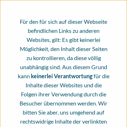
×
An alle, die das Infoportal Hautkrebs
nutzen.
Für den für sich auf dieser Webseite
befindlichen Links zu anderen
Evidenzbasierte, unabhängig geprüfte
Websites, gilt: Es gibt keinerlei
Gesundheitsinformationen rund um das
Möglichkeit, den Inhalt dieser Seiten
Thema Hautkrebs, erstellt und geprüft
zu kontrollieren, da diese völlig
von Fachleuten. Bitte unterstützen Sie
unabhängig sind. Aus diesem Grund
unsere Arbeit mit einer Spende.
kann
keinerlei Verantwortung
für die
Inhalte dieser Websites und die
Seit mehr als vier Jahren steht das
Folgen ihrer Verwendung durch die
Infoportal Hautkrebs für ein
Besucher übernommen werden. Wir
Informationsangebot, das von vielen
bitten Sie aber, uns umgehend auf
verschiedenen Menschen zum größten Teil
rechtswidrige Inhalte der verlinkten
ehrenamtlich erschaffen wird. Das