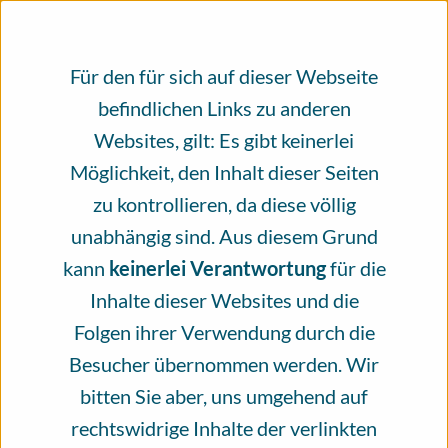
einer Selbsthilfegruppe für
Hautkrebs- Betroffene
Für den für sich auf dieser Webseite
befindlichen Links zu anderen
Autorin: Astrid Doppler
Websites, gilt: Es gibt keinerlei
Möglichkeit, den Inhalt dieser Seiten
Hautkrebs ist die häufigste Krebserkrankung in
zu kontrollieren, da diese völlig
Deutschland, wenn man hellen Hautkrebs mit
unabhängig sind. Aus diesem Grund
einrechnet. In wenigen Tagen, am 08.03.2023 um
kann
keinerlei Verantwortung
für die
17:30 Uhr, findet in München das
Inhalte dieser Websites und die
Gründungstreffen der YOKO Selbsthilfe
Folgen ihrer Verwendung durch die
Hautkrebs München statt. Dies ist erst die dritte
Besucher übernommen werden. Wir
Selbsthilfegruppe für Hautkrebs-Betroffene in
bitten Sie aber, uns umgehend auf
Bayern. Initiatorinnen sind Bettina K. und Katrin
rechtswidrige Inhalte der verlinkten
Gehne aus München.