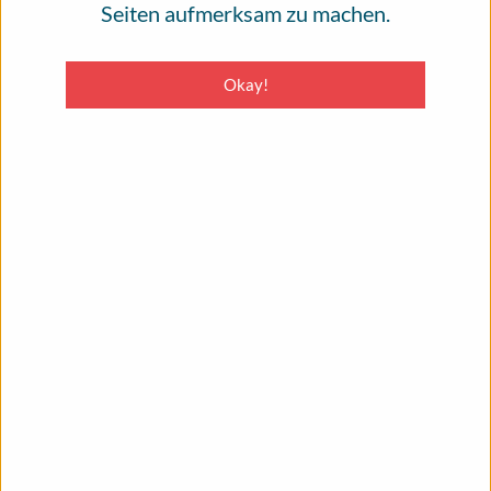
Seiten aufmerksam zu machen.
Durchsuchen
Okay!
MENU
Ausbreitungsdiagnostik