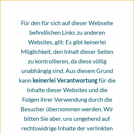
Heute bitten wir Sie daher, die
Für den für sich auf dieser Webseite
Unabhängigkeit des Infoportal Hautkrebs
befindlichen Links zu anderen
mit einer Spende zu unterstützen. Schätzen
Websites, gilt: Es gibt keinerlei
Sie das Angebot des Infoportal Hautkrebs?
Möglichkeit, den Inhalt dieser Seiten
Dann helfen Sie mit Ihrer Spende, dieses
zu kontrollieren, da diese völlig
Angebot zu erhalten. Vielen Dank!
unabhängig sind. Aus diesem Grund
kann
keinerlei Verantwortung
für die
Jetzt spenden
Inhalte dieser Websites und die
Folgen ihrer Verwendung durch die
Besucher übernommen werden. Wir
bitten Sie aber, uns umgehend auf
rechtswidrige Inhalte der verlinkten