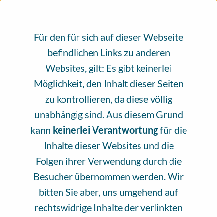
×
An alle, die das Infoportal Hautkrebs
nutzen.
Für den für sich auf dieser Webseite
befindlichen Links zu anderen
Evidenzbasierte, unabhängig geprüfte
Websites, gilt: Es gibt keinerlei
Gesundheitsinformationen rund um das
Möglichkeit, den Inhalt dieser Seiten
Thema Hautkrebs, erstellt und geprüft
zu kontrollieren, da diese völlig
von Fachleuten. Bitte unterstützen Sie
unabhängig sind. Aus diesem Grund
unsere Arbeit mit einer Spende.
kann
keinerlei Verantwortung
für die
Inhalte dieser Websites und die
Seit mehr als vier Jahren steht das
Folgen ihrer Verwendung durch die
Infoportal Hautkrebs für ein
Besucher übernommen werden. Wir
Informationsangebot, das von vielen
bitten Sie aber, uns umgehend auf
verschiedenen Menschen zum größten Teil
rechtswidrige Inhalte der verlinkten
ehrenamtlich erschaffen wird. Das